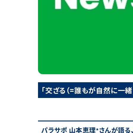
「交ざる（=誰もが自然に一
パラサポ 山本恵理
さんが語る
*